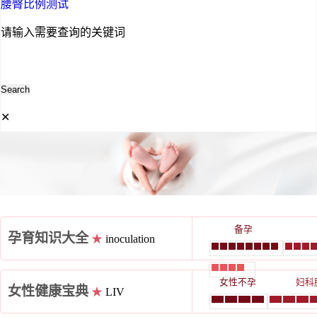
腰臀比例测试
请输入需要查询的关键词
✕
备孕
孕育知识大全
★
inoculation
女性不孕
妇科
女性健康宝典
★
LIV