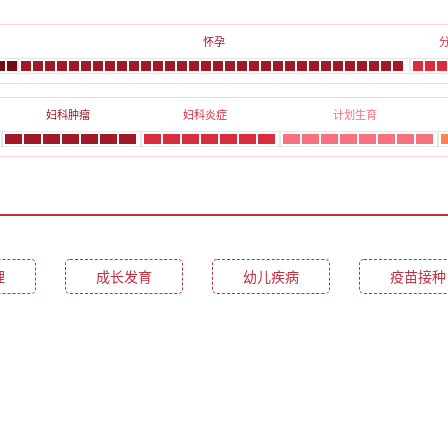
怀孕
妇科肿瘤
妇科炎症
计划生育
理
成长发育
幼儿疾病
疫苗接种