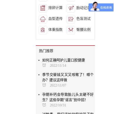
排卵计算
胎动记录
血型遗传
色盲测试
体重指数
臀腰比例
热门推荐
如何正确呵护儿童口腔健康
2022/11/14
季节交替娃又又又咳嗽了！啷个
办？建议这样做
2022/11/07
孕期补钙会导致胎儿头太硬不好
生？这些孕期“谣言”别中招！
2022/10/31