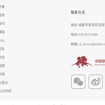
套餐
联系方式
服务
直付
地址:成都市青羊区包家
课程
电话:028-65311666
中心
邮箱:cd_service@ncich.c
医生
资讯
地图
参观
与建议
出诊时间