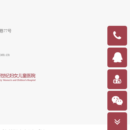
巷77号
om.cn