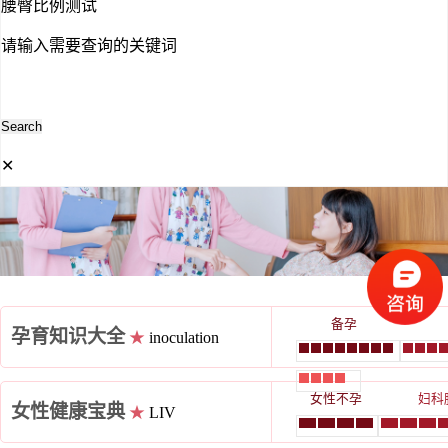
腰臀比例测试
请输入需要查询的关键词
✕
备孕
孕育知识大全
★
inoculation
女性不孕
妇科
女性健康宝典
★
LIV