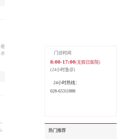
了解新世纪储值卡
了解新世纪熊猫医生俱乐部
为是
门诊时间
子不
8:00-17:00
(无假日医院)
(24小时急诊)
24小时热线：
028-65311888
形、
疱。
热门推荐