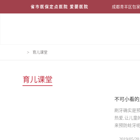
省市医保定点医院 爱婴医院
成都青羊区包家
>
育儿课堂
育儿课堂
不可小看的
刷牙确实是预
热爱,让儿童
来预防蛀牙呢
2019/05/20