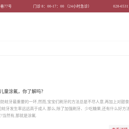
巷77号
门诊 8：00-17：00 （24小时急诊）
028-6531
儿童涂氟，你了解吗？
防蛀牙最重要的一环,然而,宝宝们刷牙的方法总是不尽人意,再加上对甜
的蛀牙发生率远远高于成人.那么,除了加强刷牙、少吃糖果,还有什么好方
?当然有,那就是涂氟.