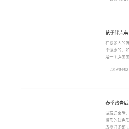
孩子胖点萌
在很多人的
不健康的；
是一个胖宝
2019/04/02
春季踏青后
游玩归来后
梭形的红色
皮疹好多都“