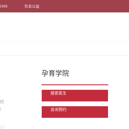
1888
社会公益
孕育学院
搜索医生
食的
法
咨询预约
真诚邀请您到院参观