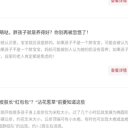
查看详情
萌哒，胖孩子就是养得好？你别再被忽悠了！
传统认识里，宝宝就应该是胖的。如果孩子不是一个胖宝宝，可能会被认
如果孩子不是一个胖宝宝，妈妈可能被别人认为她的奶没有营养；如果孩
宝，自家的老人肯定都是焦虑的！
查看详情
皮肤长“红包包”？“沾花惹草”前要知道这些
，刚开始很多孩子身上皮疹仅为米粒大小，过了几个小时后就发展为椭圆
质硬丘疹，约花生米大小，丘疹顶端可有小水疱，有时也可出现大疱或血
成群结队”的出现，约1-2周左右消退。