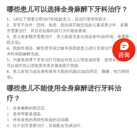
哪些患儿可以选择全身麻醉下牙科治疗？
1、
3岁以下需要立即治疗的低龄患儿，且治疗需求性较大;
2、
非常不合作、恐惧、焦虑、抵抗或不能交流的儿童或青少年，多颗
牙需要治疗、并且在短期内其行为不能改善者;
3、
患儿有多颗牙需要治疗，患儿家庭无多次就诊条件(如外地，家离医
院太远);
4、
因急性感染、解剖变异或过敏等原因使患儿进行充填治疗或外科手
术时局部麻醉无效;
5、
为避免束缚下牙齿治疗可能会对患儿心理造成伤害，使用全身麻醉
可以保护其心理免受伤害并避免医疗危险;
6、
患儿有智力或全身疾病等方面的问题(比如自闭症、脑瘫，智力障碍
等)。
哪些患儿不能使用
全身麻醉进行牙科治
疗？
1、全身麻醉的禁忌症;
2、患有呼吸道感染;
3、伴有发热的系统性疾病的活动期;
4、仅个别牙需要治疗，且能配合完成治疗。