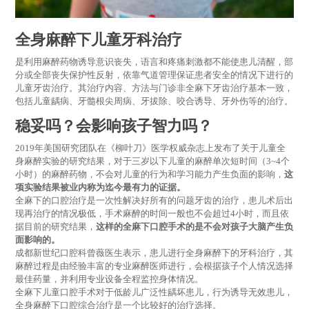
全身麻醉下儿童牙科治疗
是利用麻醉药物诱导意识丧失，语言和疼痛刺激都不能使患儿清醒，部
分或全部丧失保护性反射，依靠气道管理保证患者安全的情况下进行的
儿童牙齿治疗。其治疗内容、方法与门诊非全麻下牙齿治疗基本一致，
包括儿童龋病、牙髓根尖周病、牙拔除、咬合诱导、牙外伤等的治疗。
稳妥吗？会影响孩子智力吗？
2019年美国研究团队在《柳叶刀》医学权威杂志上发布了关于儿童全
身麻醉实验的研究结果，对于三岁以下儿童的麻醉单次短时间（3~4个
小时）的麻醉药物，不会对儿童的行为和学习能力产生负面的影响，
这
项实验结果被业内称为迄今最有力的证据。
全麻下的口腔治疗是一次性解决好所有的问题牙齿的治疗，患儿术后出
现再治疗的情况极低，手术麻醉的时间一般也不会超过4小时，而且依
据目前的研究结果，
这样的全麻下口腔手术的是不会对孩子大脑产生负
面影响的。
成都新世纪口腔科曾薇医生表示，患儿进行全身麻醉下的牙科治疗，其
麻醉过程是由经验丰富的专业麻醉医师进行，会根据孩子个人情况选择
最佳药量，并利用专业设备全程监控身体情况。
全麻下儿童口腔手术对于低龄儿广泛性龋坏患儿，行为诱导无效患儿，
全身麻醉下口腔综合治疗是一个比较好的治疗选择。