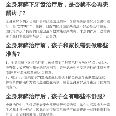
全身麻醉下牙齿治疗后，
是否就不会再患
龋齿了?
全身麻醉下的牙齿治疗是对已经出现龋坏，牙髓根尖病变的牙齿进行治
疗，是“亡羊补牢”。暴露于口腔内的牙面如果清洁不好还是会得龋齿。
因此培养孩子良好的口腔卫生习惯才能起到防患于未然的作用，这需要
家长在日常生活中与孩子一起努力。
全身麻醉治疗前，
孩子和家长需要做哪些
准备?
1、
全身麻醉下牙齿治疗前，家长需要了解该治疗方法的特点，做到心
中有数，如实填写孩子的健康问卷，并完成医生所要求进行的体格检查
(如胸片和血液检查)和牙齿检查。
2、
在治疗开始前如实向主治医生反映孩子的全身及牙齿的主观症状，
并就具体的治疗方案与主治医生商谈，签署全身麻醉及牙齿治疗的知情
同意书。
全身麻醉治疗后，
孩子会有哪些不舒服?
全麻治疗中，为保证患者安全需要进行气管插管，这个过程和成人全麻
手术基本是一样的，因此在治疗结束后孩子可能表现出一些呼吸道刺激
症状，比如咽喉肿痛，咳嗽等等。