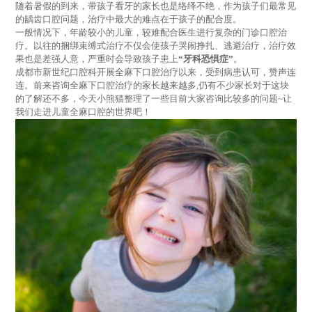
随着暑假的到来，带孩子看牙的家长也是络绎不绝，作为孩子们最常见
的龋齿口腔问题，治疗中最大的难点在于孩子的配合度。
一般情况下，年龄较小的儿童，较难配合医生进行复杂的门诊口腔治
疗。以往的捆绑束缚式治疗不仅会使孩子哭闹挣扎、逃避治疗，治疗效
果也是差强人意，严重时会导致孩子患上
“牙科恐惧症”
。
成都市新世纪口腔科开展全麻下口腔治疗以来，受到病患认可，赞声连
连。前来咨询全麻下口腔治疗的家长越来越多,仍有不少家长对于这块
的了解还不多，今天小熊猫整理了一些目前大家咨询比较多的问题~让
我们走进儿童全麻口腔的世界吧！