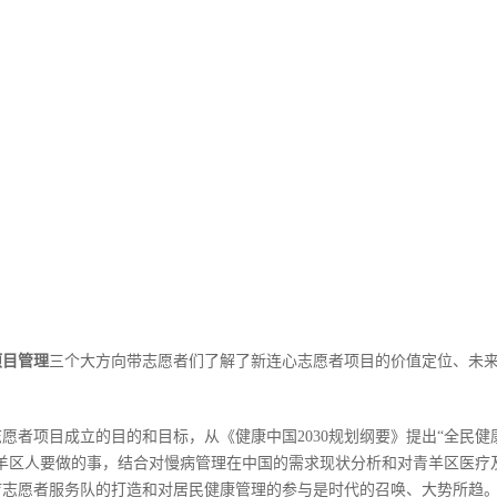
项目管理
三个大方向带志愿者们了解了新连心志愿者项目的价值定位、未
者项目成立的目的和目标，从《健康中国2030规划纲要》提出“全民健
羊区人要做的事，结合对慢病管理在中国的需求现状分析和对青羊区医疗
疗志愿者服务队的打造和对居民健康管理的参与是时代的召唤、大势所趋