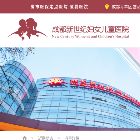
省市医保定点医院 爱婴医院
成都青羊区包家
>
>
近期动态
内容详情