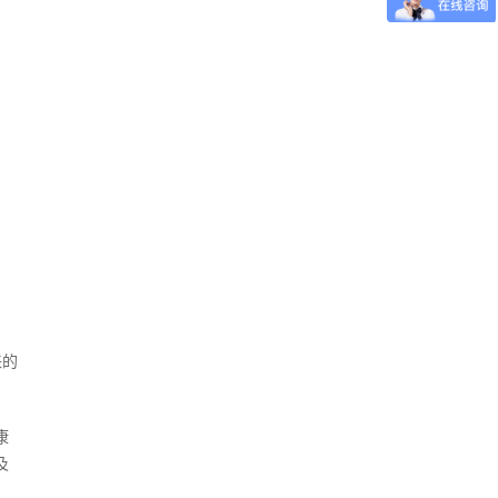
来的
康
及
。