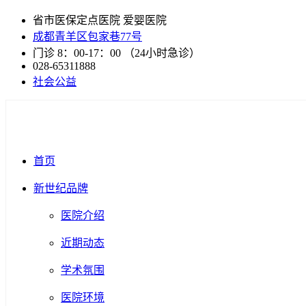
省市医保定点医院 爱婴医院
成都青羊区包家巷77号
门诊 8：00-17：00 （24小时急诊）
028-65311888
社会公益
首页
新世纪品牌
医院介绍
近期动态
学术氛围
医院环境