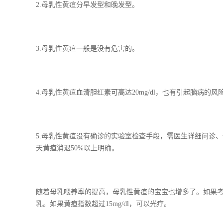
2.母乳性黄疸分早发型和晚发型。
3.母乳性黄疸一般是没有危害的。
4.母乳性黄疸血清胆红素可高达20mg/dl，也有引起脑病的风
5.母乳性黄疸没有确诊的实验室检查手段，需医生详细问诊、
天黄疸消退50%以上明确。
随着母乳喂养率的提高，母乳性黄疸的宝宝也增多了。如果考
乳。如果黄疸指数超过15mg/dl，可以光疗。