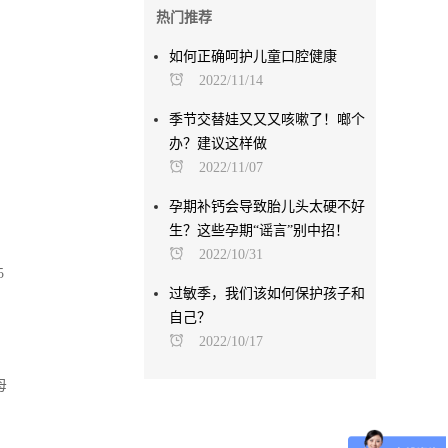
热门推荐
如何正确呵护儿童口腔健康
2022/11/14
季节交替娃又又又咳嗽了！啷个
办？建议这样做
2022/11/07
孕期补钙会导致胎儿头太硬不好
生？这些孕期“谣言”别中招！
2022/10/31
5
过敏季，我们该如何保护孩子和
自己？
2022/10/17
母