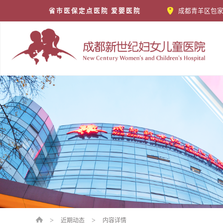
省市医保定点医院 爱婴医院
成都青羊区包家
>
>
近期动态
内容详情