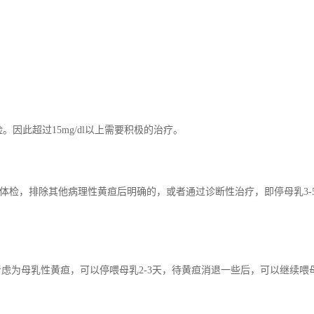
险。因此超过15mg/dl以上需要积极的治疗。
体检，排除其他病理性黄疸后明确的，或者通过诊断性治疗，即停母乳3-
虑为母乳性黄疸，可以停喂母乳2-3天，待黄疸消退一些后，可以继续喂