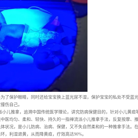
是为了保护眼睛，同时还给宝宝换上蓝光尿不湿，保护宝宝的私处不受蓝
宝撞伤自己。
派小儿推拿，追溯中国传统医学理论，讲究防病保健目的，针对小儿黄疸
统中医均匀、柔和、轻快、持久的一指禅流派小儿推拿手法，反复按摩、
机体状况，是小儿防病、治病、保健，又不失自然柔和的一种推拿手法。
环，利湿退黄，从而降黄疸，疗效高达90%。