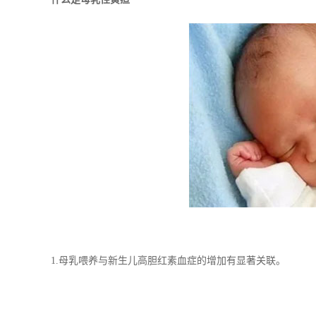
1.母乳喂养与新生儿高胆红素血症的增加有显著关联。