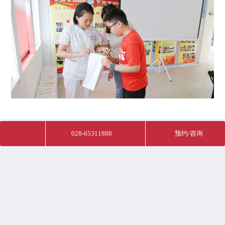
028-65311888
预约/咨询
营业时间：7天24小时全天候
地址：成都青羊区包家巷77号
（青）医广（2022）第05-09-510105049号
医药领域腐败集中整治和医疗领域群众身边“可视”“有感”腐败和作风问题 举报
电话 028-65311888；邮箱 business.conduct@ncich.com.cn