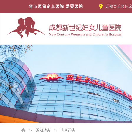
省市医保定点医院 爱婴医院
成都青羊区包家
>
>
近期动态
内容详情