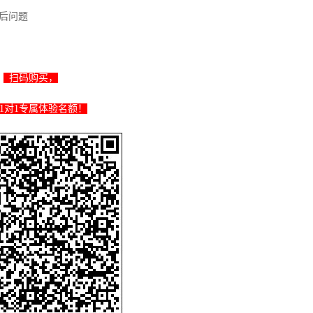
后问题
扫码购买，
1对1专属体验名额！