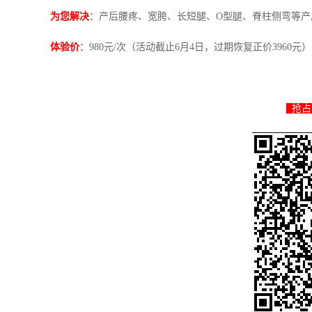
为您解决
：
产后腰疼、宽胯、长短腿、O型腿、脊柱侧弯等产
体验价
：
980元/次（活动截止6月4日，过期恢复正价3960元）
抢占