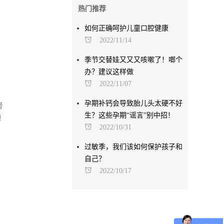
热门推荐
如何正确呵护儿童口腔健康
2022/11/14
季节交替娃又又又咳嗽了！啷个
办？建议这样做
2022/11/07
孕期补钙会导致胎儿头太硬不好
号
生？这些孕期“谣言”别中招！
顾
2022/10/31
过敏季，我们该如何保护孩子和
自己？
2022/10/17