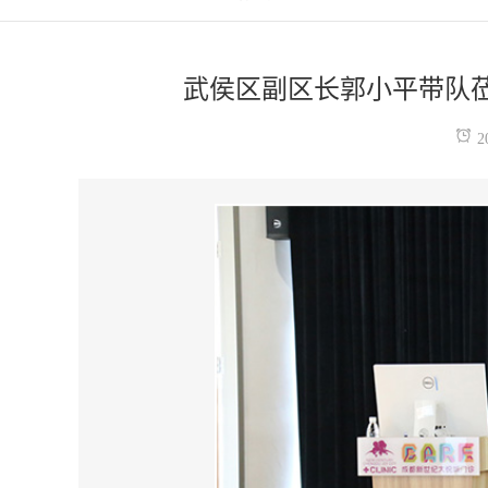
武侯区副区长郭小平带队
2