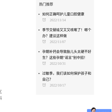
热门推荐
如何正确呵护儿童口腔健康
2022/11/14
季节交替娃又又又咳嗽了！啷个
办？建议这样做
2022/11/07
孕期补钙会导致胎儿头太硬不好
生？这些孕期“谣言”别中招！
2022/10/31
过敏季，我们该如何保护孩子和
自己？
2022/10/17
区
科