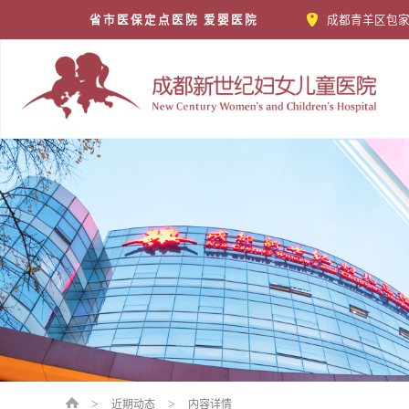
省市医保定点医院 爱婴医院
成都青羊区包家
>
>
近期动态
内容详情