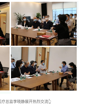
疗总监李晓静展开热烈交流👆