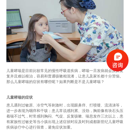
儿童哮喘是目前比较常见的慢性呼吸道疾病，哮喘一旦发病就会反反复
复并且难以根治，容易和普通咳嗽相混淆，让患儿及家长都十分苦恼。
那么儿童哮喘的症状有哪些呢？如果判断是不是儿童哮喘？
儿童哮喘的症状
患儿遇到过敏原、冷空气等刺激时，出现眼鼻痒、打喷嚏、流清涕等，
进一步表现为咽痒和干咳；患儿常说感到累、没劲，胸前像有块石头压
着喘不过气，时常感到胸闷、气促、反复咳嗽、喘息发作三次以上，患
有家族性过敏史等当小孩出现上述症状时应及时到成都新世纪儿童呼吸
疾病诊疗中心进行筛查，避免症状加重。