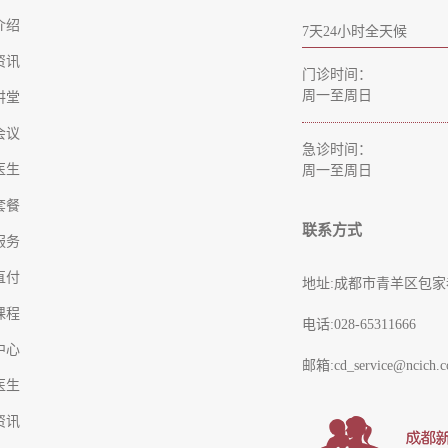
介绍
7天24小时全天候
资讯
门诊时间：
周一至周日
讲堂
会议
急诊时间：
医生
周一至周日
套餐
联系方式
服务
直付
地址:成都市青羊区包家
课程
电话:028-65311666
中心
邮箱:cd_service@ncich.c
医生
资讯