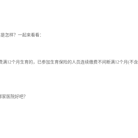
体是怎样？一起来看看：
满12个月生育的，已参加生育保险的人员连续缴费不间断满12个月(不
。
哪家医院好吧？