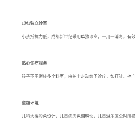
1
对1独立诊室
小孩抵抗力低，成都新世纪采用单独诊室，一用一消毒，有
贴心诊疗服务
孩子不用辗转多个科室，由护士走动给予诊疗，如打针、抽
童趣环境
儿科大楼彩色设计，儿童病房色调明快，儿童游乐区全时段