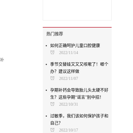
热门推荐
如何正确呵护儿童口腔健康
2022/11/14
含补
季节交替娃又又又咳嗽了！啷个
办？建议这样做
2022/11/07
孕期补钙会导致胎儿头太硬不好
生？这些孕期“谣言”别中招！
2022/10/31
过敏季，我们该如何保护孩子和
自己？
2022/10/17