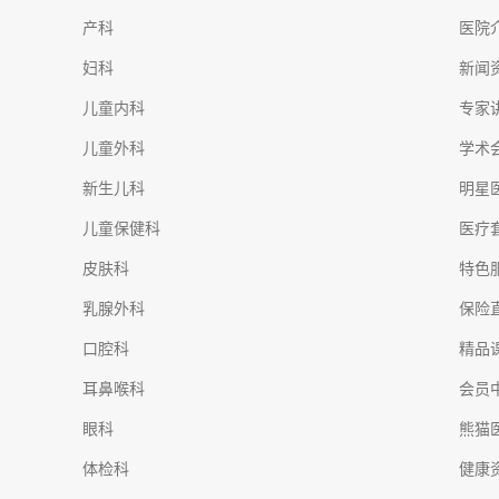
产科
医院
妇科
新闻
儿童内科
专家
儿童外科
学术
新生儿科
明星
儿童保健科
医疗
皮肤科
特色
乳腺外科
保险
口腔科
精品
耳鼻喉科
会员
眼科
熊猫
体检科
健康