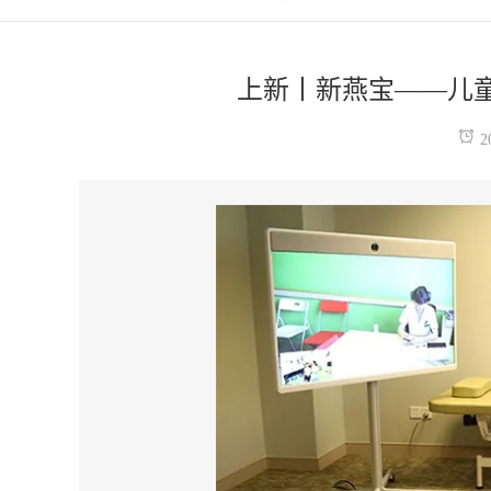
上新丨新燕宝——儿
2