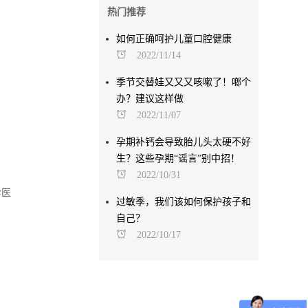
热门推荐
如何正确呵护儿童口腔健康
2022/11/14
季节交替娃又又又咳嗽了！啷个
办？建议这样做
2022/11/07
孕期补钙会导致胎儿头太硬不好
生？这些孕期“谣言”别中招！
2022/10/31
诊医
过敏季，我们该如何保护孩子和
自己？
2022/10/17