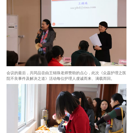
会议的最后，共同品尝由王锦珠老师赞助的点心，此次《众蕊护理之医
院不良事件及解决之道》活动每位护理人虔诚而来、满载而回。