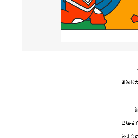
谁说长
已经报
还让会员