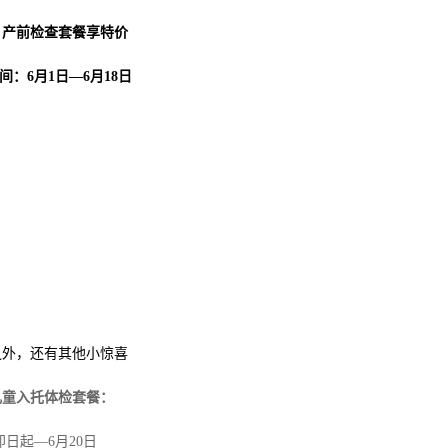
、产前检查套餐享特价
间：
6
月
1
日—
6
月
18
日
之外，还有其他小惊喜
儿童入托体检套餐：
即日起—6月20日