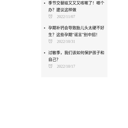
季节交替娃又又又咳嗽了！啷个
办？建议这样做
2022/11/07
孕期补钙会导致胎儿头太硬不好
生？这些孕期“谣言”别中招！
2022/10/31
过敏季，我们该如何保护孩子和
自己？
2022/10/17