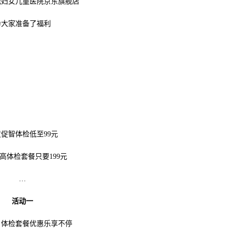
纪妇女儿童医院京东旗舰店
为大家准备了福利
童促智体检低至
99
元
高体检套餐只要
199
元
…
活动一
、体检套餐优惠乐享不停