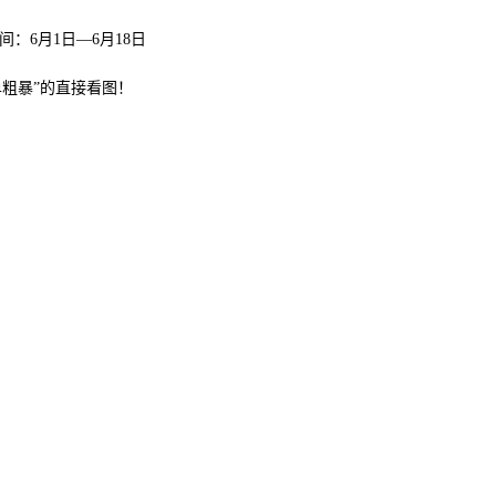
间：
6
月
1
日—
6
月
18
日
单粗暴
”
的直接看图！