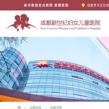
省市医保定点医院 爱婴医院
成都青羊区包家
>
>
近期动态
内容详情