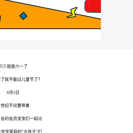
明天
就是六一了
大了就不能过儿童节了？
6
月
1
日
新世纪不仅要带着
了名的会员宝宝们一起过
宝宝家庭的“大孩子”们