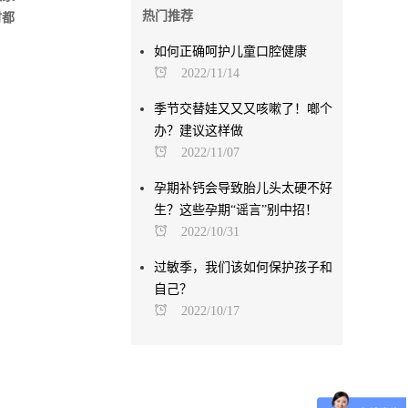
热门推荐
时都
如何正确呵护儿童口腔健康
2022/11/14
季节交替娃又又又咳嗽了！啷个
办？建议这样做
2022/11/07
孕期补钙会导致胎儿头太硬不好
生？这些孕期“谣言”别中招！
2022/10/31
过敏季，我们该如何保护孩子和
自己？
2022/10/17