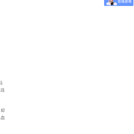
马
而且
，却
出血