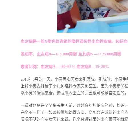
血友病是一组X染色体连锁的隐性遗传性出血性疾病。包括血友病
发病率：血友病A—1/ 5 000男婴 血友病B —1/ 25 000男婴
患者比例：血友病A — 80~85% 血友病B—15~20%
2018年6月的一天，小灵再次因病来到医院。到院时，小
上将小灵安排给了小儿神经科专家吴梅医生，因为小灵是熊
以小灵的情况来看，造成颅内出血的原因很可能是自发性的
一道难题摆在了吴梅医生面前，以她多年的临床经验，处理
完全不一样了。如果按常规处置方法，穿刺会造成新的出血
情况不明的血友病患儿来说，几个普通针眼的出血很可能就