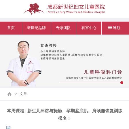
首页
新世纪品牌
专家团队
科室中心
导航
>
文章
本周课程 | 新生儿沐浴与抚触、孕期盆底肌、肩颈痛恢复训练
报名！