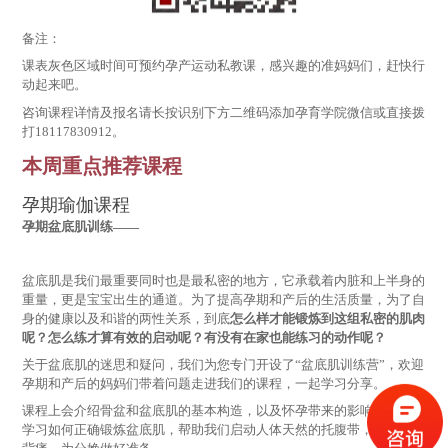
备注：
课表灰色区域时间可预约孕产运动私教课，感兴趣的准妈妈们，赶快行
动起来吧。
咨询课程详情及报名请长按识别下方二维码添加孕育学院微信或直接拨
打18117830912。
本周重点推荐课程
孕期瑜伽课程
孕期盆底肌训练——
盆底肌是我们最重要同时也是最私密的地方，它承载着内脏和上半身的
重量，更是宝宝出生的通道。为了提高孕期和产后的生活质量，为了自
身的健康以及和谐的两性关系，到底
怎么样才能锻炼到这组私密的肌肉
呢？怎么练才算有效的启动呢？有没有在家也能练习的动作呢？
关于盆底肌的迷思和疑问，我们为您专门开设了“盆底肌训练营”，欢迎
孕期和产后的妈妈们带着问题走进我们的课程，一起学习分享。
课程上会介绍骨盆和盆底肌的基本构造，以及怀孕带来的影响和变化。
学习如何正确锻炼盆底肌，帮助我们启动人体天然的托腹带，解除腰酸