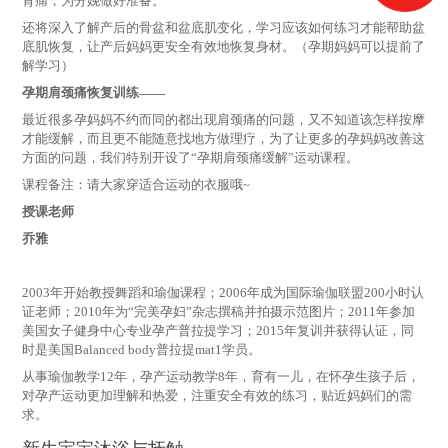
背痛，为分娩做好准备。
还将深入了解产后的骨盆和盆底肌变化，学习应该如何练习才能帮助盆
底肌恢复，让产后妈妈更安全有效地恢复身材。（孕期妈妈可以提前了
解学习）
孕期肩颈痛恢复训练——
最近很多孕妈妈不约而同的都出现肩颈痛的问题，又不知道该怎样按摩
才能缓解，而且更不能随意找地方做理疗，为了让更多的孕妈妈改善这
方面的问题，我们特别开设了“孕期肩颈痛缓解”运动课程。
课程备注：请大家穿适合运动的衣服哦~
授课老师
乔雅
2003年开始教授舞蹈和瑜伽课程；2006年成为国际瑜伽联盟200小时认
证老师；2010年为“完美孕妇”杂志撰稿并拍摄示范图片；2011年参加
美国女子健身中心专业孕产普拉提学习；2015年复训并获得认证，同
时是美国Balanced body普拉提mat1学员。
从事瑜伽教学12年，孕产运动教学8年，育有一儿，在怀孕生孩子后，
对孕产运动更加理解和热爱，注重安全有效的练习，贴近妈妈们的需
求。
新生宝宝沐浴与抚触