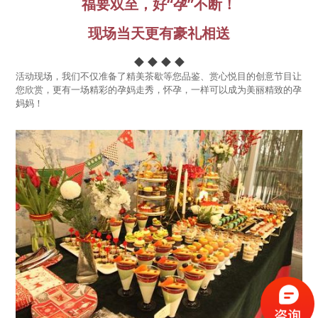
福要双至，好“孕”不断！
现场当天更有豪礼相送
◆ ◆ ◆ ◆
活动现场，我们不仅准备了精美茶歇等您品鉴、赏心悦目的创意节目让
您欣赏，更有一场精彩的孕妈走秀，怀孕，一样可以成为美丽精致的孕
妈妈！