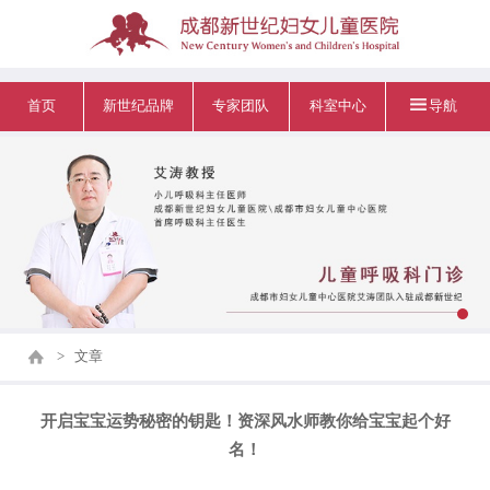
首页
新世纪品牌
专家团队
科室中心
导航
>
文章
开启宝宝运势秘密的钥匙！资深风水师教你给宝宝起个好
名！