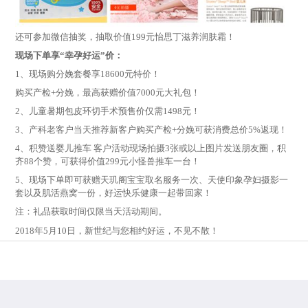
还可参加微信抽奖，抽取价值199元怡思丁滋养润肤霜！
现场下单享“幸孕好运”价：
1、现场购分娩套餐享18600元特价！
购买产检+分娩，最高获赠价值7000元大礼包！
2、儿童暑期包皮环切手术预售价仅需1498元！
3、产科老客户当天推荐新客户购买产检+分娩可获消费总价5%返现！
4、积赞送婴儿推车 客户活动现场拍摄3张或以上图片发送朋友圈，积
齐88个赞，可获得价值299元小怪兽推车一台！
5、现场下单即可获赠天玑阁宝宝取名服务一次、天使印象孕妇摄影一
套以及肌活燕窝一份，好运快乐健康一起带回家！
注：礼品获取时间仅限当天活动期间。
2018年5月10日，新世纪与您相约好运，不见不散！
028-65311888
预约/咨询
营业时间：7天24小时全天候