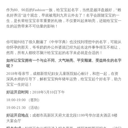
作为80、90后的Fashion一族，给宝宝起名字，当然是越洋盘越好，“赖
名好养活”这个观念，早就被甩到九宵云外去了！名字会跟随宝宝的一
生，是长辈给宝宝非常重要的礼物，不仅要叫起来响亮，还能给宝宝一
生的运势带来不可估量的影响！
你可能纠结了很久翻遍了《中华字典》也没找到理想中的名字，可能从
你怀孕的那天，爷爷奶奶外公外婆就已经为起名这件事争得互不相让，
然而，所有人都绞尽脑汁给宝宝起的名字未必就是合适的！
如何让宝宝拥有一个与众不同、大气响亮、平安顺遂、受益终生的名字
呢？
2018年母亲节，成都新世纪妇女儿童医院贴心献计，和您一起，在资
深风水师的引导下，解析宝宝狗年猪年运势，给宝宝起个好名字，助力
宝宝一生好运！
好运开启时间：
2018年5月10日下午
18:00-19:00 （签到）
19:00-21:30 （活动）
好运开启地点：
成都市高新区天府大道北段1199号华尔道夫酒店 8楼
大宴会厅