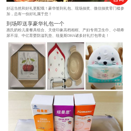
好运当然和好礼更配哦！豪华签到礼包、现场抽奖、微信抽奖零门槛参
加，总有一份好礼属于您！
到场即送享豪华礼包一个
惠氏奶粉儿童餐具组合、天使印象高档相框、产妇专用卫生巾、小萌希
尿不湿、中亿育婴防溢乳垫、纽曼斯DHA诸多好礼打包带走！