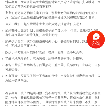
过年期间，大家有带着宝宝出游的计划么？除了注意出行安全以外，宝
宝们出游前的准备也是相当重要哦。
宝宝们对万事万物都充满了好奇，那些新奇的事物总能引起他们的注
意，宝宝们也正是在跟新事物的接触中慢慢认识和感受着这个世界。
今天，我们一起来看看带宝宝外出旅游该注意些什么吧！
如果有外出旅游计划，要根据孩子的年龄大小 、体质、健康状况（患
有中耳炎儿童不宜乘飞机）等量力而行。
如果孩子是第一次外出旅游要格外小心，要选好目的地，旅途不要太
长、两地温差不要太大。
按孩子平时生活习惯备好食品、餐具，包括一些小玩具等。
了解当地气候条件、气象预报，给孩子备好衣服、鞋帽等。
准备一些孩子常用药品，如退热药、益生菌、抗感冒药、止咳药、口服
补液盐等。
如有可能，应事先了解一下当地的疫情，出发前做好相应疫苗接种，以
免陷入被动局面。
春节期间，孩子的起居习惯一定不要打乱，孩子从出生后建立起来的生
活、饮食、睡眠规律是家长和孩子一起共同努力形成的条件反射，此时
的这种条件反射并不稳固，一旦被打乱会给孩子带来焦虑、不安、烦