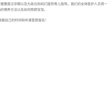
安健康度过孕期以及为各位妈妈们提供育儿指导。我们的全体医护人员将
确的喂养方法以及如何照顾宝宝。
根据自己的时间和听课意愿报名！