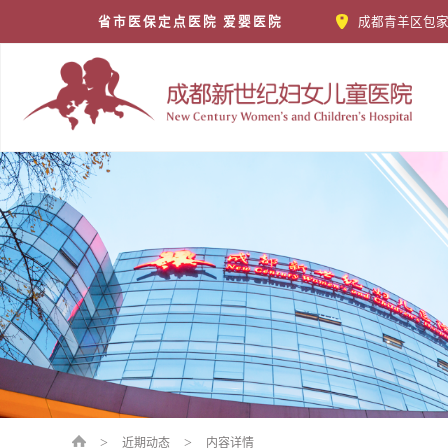
省市医保定点医院 爱婴医院
成都青羊区包家
>
>
近期动态
内容详情