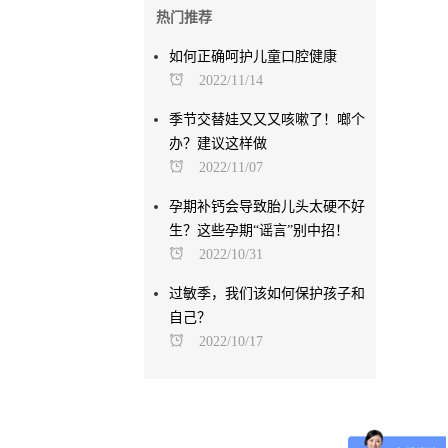
热门推荐
如何正确呵护儿童口腔健康
2022/11/14
季节交替娃又又又咳嗽了！啷个
办？建议这样做
2022/11/07
孕期补钙会导致胎儿头太硬不好
生？这些孕期“谣言”别中招！
2022/10/31
过敏季，我们该如何保护孩子和
自己？
2022/10/17