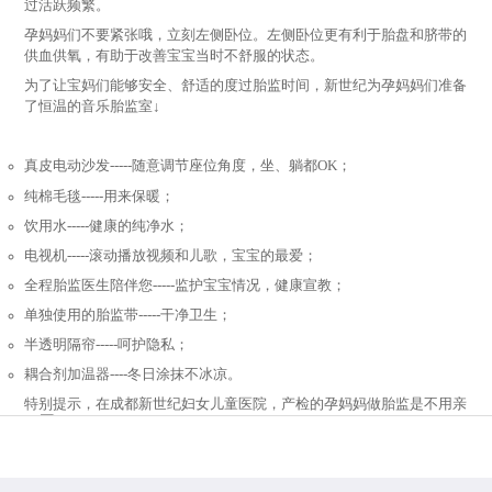
过活跃频繁。
孕妈妈们不要紧张哦，立刻左侧卧位。左侧卧位更有利于胎盘和脐带的
供血供氧，有助于改善宝宝当时不舒服的状态。
为了让宝妈们能够安全、舒适的度过胎监时间，新世纪为孕妈妈们准备
了恒温的音乐胎监室↓
真皮电动沙发-----随意调节座位角度，坐、躺都OK；
纯棉毛毯-----用来保暖；
饮用水-----健康的纯净水；
电视机-----滚动播放视频和儿歌，宝宝的最爱；
全程胎监医生陪伴您-----监护宝宝情况，健康宣教；
单独使用的胎监带-----干净卫生；
半透明隔帘-----呵护隐私；
耦合剂加温器----冬日涂抹不冰凉。
特别提示，在成都新世纪妇女儿童医院，产检的孕妈妈做胎监是不用亲
自排队的哟！
028-65311888
预约/咨询