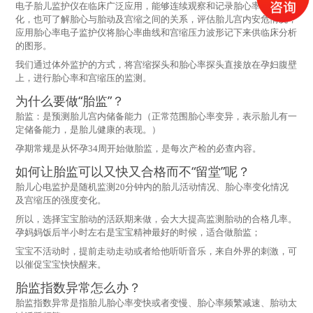
电子胎儿监护仪在临床广泛应用，能够连续观察和记录胎心率的动态变
化，也可了解胎心与胎动及宫缩之间的关系，评估胎儿宫内安危情况，
应用胎心率电子监护仪将胎心率曲线和宫缩压力波形记下来供临床分析
的图形。
我们通过体外监护的方式，将宫缩探头和胎心率探头直接放在孕妇腹壁
上，进行胎心率和宫缩压的监测。
为什么要做“胎监”？
胎监：是预测胎儿宫内储备能力（正常范围胎心率变异，表示胎儿有一
定储备能力，是胎儿健康的表现。）
孕期常规是从怀孕34周开始做胎监，是每次产检的必查内容。
如何让胎监可以又快又合格而不“留堂”呢？
胎儿心电监护是随机监测20分钟内的胎儿活动情况、胎心率变化情况
及宫缩压的强度变化。
所以，选择宝宝胎动的活跃期来做，会大大提高监测胎动的合格几率。
孕妈妈饭后半小时左右是宝宝精神最好的时候，适合做胎监；
宝宝不活动时，提前走动走动或者给他听听音乐，来自外界的刺激，可
以催促宝宝快快醒来。
胎监指数异常怎么办？
胎监指数异常是指胎儿胎心率变快或者变慢、胎心率频繁减速、胎动太