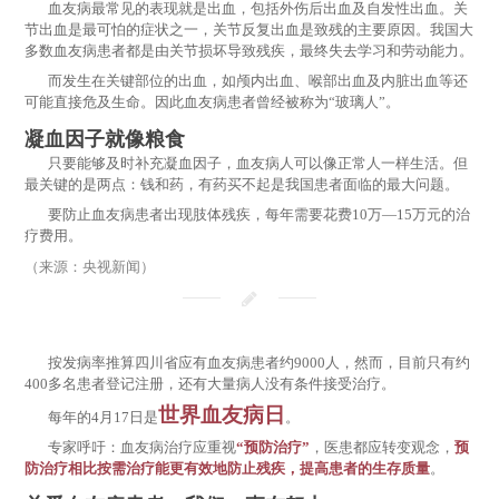
血友病最常见的表现就是出血，包括外伤后出血及自发性出血。关
节出血是最可怕的症状之一，关节反复出血是致残的主要原因。我国大
多数血友病患者都是由关节损坏导致残疾，最终失去学习和劳动能力。
而发生在关键部位的出血，如颅内出血、喉部出血及内脏出血等还
可能直接危及生命。因此血友病患者曾经被称为“玻璃人”。
凝血因子就像粮食
只要能够及时补充凝血因子，血友病人可以像正常人一样生活。但
最关键的是两点：钱和药，有药买不起是我国患者面临的最大问题。
要防止血友病患者出现肢体残疾，每年需要花费10万—15万元的治
疗费用。
（来源：央视新闻）
按发病率推算四川省应有血友病患者约9000人，然而，目前只有约
400多名患者登记注册，还有大量病人没有条件接受治疗。
世界血友病日
每年的4月17日是
。
专家呼吁：血友病治疗应重视
“预防治疗”
，医患都应转变观念，
预
防治疗相比按需治疗能更有效地防止残疾，提高患者的生存质量
。