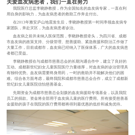
关爱血友病患者，我们一直在努力
我院医疗总监李晓静教授，作为全国知名的血友病专家，一直在利
用自身的影响力，为血友病患者的救助工作奔走付出。
在2013年雅安庐山地震发生后，李晓静教授第一时间率领血友病专
家团队，奔赴灾区，为血友病患者诊治。
血友病之前并未纳入医保范围，李晓静教授牵头，为四川省、成都
市血友病的政策支持、分级管理、慈善援助、紧急救援和防治工作做了
大量工作，目前成都市，血友病已经纳入了医保体系，广大的血友病患
者都已受益。
李晓静教授在与成都市慈善总会的长期沟通合作中，建立了良好的
互动。成都新世纪妇女儿童医院医疗力量雄厚，对血友病的诊治管理具
有独特优势。血友病需要终身用药，一时的救助并不能解决他们的困
难。综合各方面考虑，最终我院和成都市慈善总会合作，成立了成都新
世纪妇女儿童医院信怡慈善基金。
先期资金为成都市慈善总会划拨的血友病援助专项基金，以及我院
员工的捐款。资金将全部用于血友病儿童的医疗费用。所有接受慈善基
金援助的孩子在我院的医疗费用都将得到最优惠的低价和减免优待。