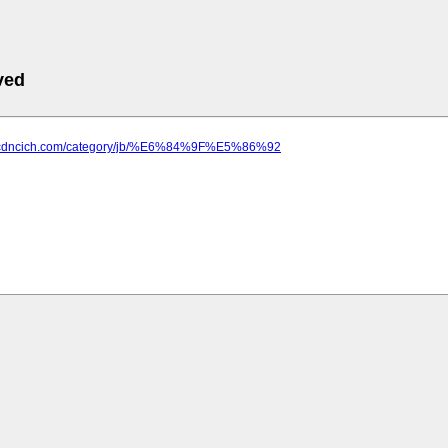
ved
w.cdncich.com/category/jb/%E6%84%9F%E5%86%92