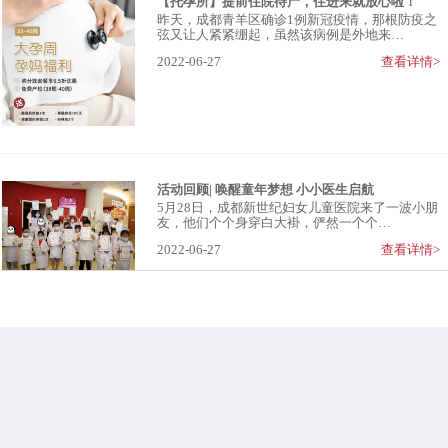
【托孕所】提前住院待产，住进来就放心啦！
昨天，成都青羊区确诊1例新冠疫情，那根防疫之
弦又让人紧紧绷起，虽然该病例是外地来…
2022-06-27
查看详情>
活动回顾| 唤醒童年梦想 小小医生启航
5月28日，成都新世纪妇女儿童医院来了一波小朋
友，他们个个身穿白大褂，俨然一个个…
2022-06-27
查看详情>
028-65311888
预约/咨询
营业时间：7天24小时全天候
地址：成都青羊区包家巷77号
（青）医广（2022）第05-09-510105049号
医药领域腐败集中整治和医疗领域群众身边“可视”“有感”腐败和作风问题 举报
电话 028-65311888；邮箱 business.conduct@ncich.com.cn