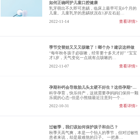
如何正确呵护儿童口腔健康
乳牙萌出不久即可患龋，临床上最早可见6个月的
儿童。儿童乳牙的患龋状况在1岁左右起…
2022-11-14
查看详情>
季节交替娃又又又咳嗽了！啷个办？建议这样做
“每年秋冬孩子必咳嗽，经常要十多天才好” “宝宝
才1岁，天气变化一点就有点咳嗽的…
2022-11-07
查看详情>
孕期补钙会导致胎儿头太硬不好生？这些孕期“谣言”别中招！
科学孕育，快乐待产，这就需要孕妈妈们保持一颗
乐观的心态~但是小熊猫最近注意到一个…
2022-10-31
查看详情>
过敏季，我们该如何保护孩子和自己？
秋季天高气爽，本是一个怡人的季节，但对过敏性
患者来说，却是最难熬的日子。 一把鼻…