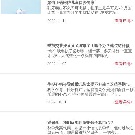
如何正确呵护儿童口腔健康
乳牙萌出不久即可患龋，临床上最早可见6个月的
儿童。儿童乳牙的患龋状况在1岁左右起…
2022-11-14
查看详情>
季节交替娃又又又咳嗽了！啷个办？建议这样做
“每年秋冬孩子必咳嗽，经常要十多天才好” “宝宝
才1岁，天气变化一点就有点咳嗽的…
2022-11-07
查看详情>
孕期补钙会导致胎儿头太硬不好生？这些孕期“谣言”别中招！
科学孕育，快乐待产，这就需要孕妈妈们保持一颗
乐观的心态~但是小熊猫最近注意到一个…
2022-10-31
查看详情>
过敏季，我们该如何保护孩子和自己？
秋季天高气爽，本是一个怡人的季节，但对过敏性
患者来说，却是最难熬的日子。 一把鼻…