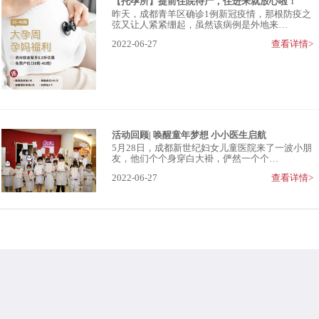
【托孕所】提前住院待产，住进来就放心啦！
昨天，成都青羊区确诊1例新冠疫情，那根防疫之
弦又让人紧紧绷起，虽然该病例是外地来…
2022-06-27
查看详情>
活动回顾| 唤醒童年梦想 小小医生启航
5月28日，成都新世纪妇女儿童医院来了一波小朋
友，他们个个身穿白大褂，俨然一个个…
2022-06-27
查看详情>
028-65311888
预约/咨询
营业时间：7天24小时全天候
地址：成都青羊区包家巷77号
（青）医广（2022）第05-09-510105049号
医药领域腐败集中整治和医疗领域群众身边“可视”“有感”腐败和作风问题 举报