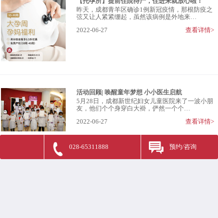
【托孕所】提前住院待产，住进来就放心啦！
昨天，成都青羊区确诊1例新冠疫情，那根防疫之
弦又让人紧紧绷起，虽然该病例是外地来…
2022-06-27
查看详情>
活动回顾| 唤醒童年梦想 小小医生启航
5月28日，成都新世纪妇女儿童医院来了一波小朋
友，他们个个身穿白大褂，俨然一个个…
2022-06-27
查看详情>
028-65311888
预约/咨询
营业时间：7天24小时全天候
地址：成都青羊区包家巷77号
（青）医广（2022）第05-09-510105049号
医药领域腐败集中整治和医疗领域群众身边“可视”“有感”腐败和作风问题 举报
电话 028-65311888；邮箱 business.conduct@ncich.com.cn