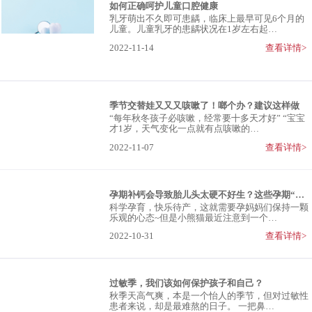
如何正确呵护儿童口腔健康
乳牙萌出不久即可患龋，临床上最早可见6个月的
儿童。儿童乳牙的患龋状况在1岁左右起…
2022-11-14
查看详情>
季节交替娃又又又咳嗽了！啷个办？建议这样做
“每年秋冬孩子必咳嗽，经常要十多天才好” “宝宝
才1岁，天气变化一点就有点咳嗽的…
2022-11-07
查看详情>
孕期补钙会导致胎儿头太硬不好生？这些孕期“谣言”别中招！
科学孕育，快乐待产，这就需要孕妈妈们保持一颗
乐观的心态~但是小熊猫最近注意到一个…
2022-10-31
查看详情>
过敏季，我们该如何保护孩子和自己？
秋季天高气爽，本是一个怡人的季节，但对过敏性
患者来说，却是最难熬的日子。 一把鼻…