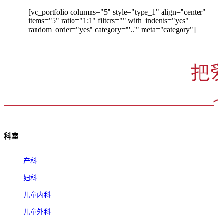
[vc_portfolio columns="5" style="type_1" align="center"
items="5" ratio="1:1" filters="" with_indents="yes"
random_order="yes" category="'..'" meta="category"]
科室
产科
妇科
儿童内科
儿童外科