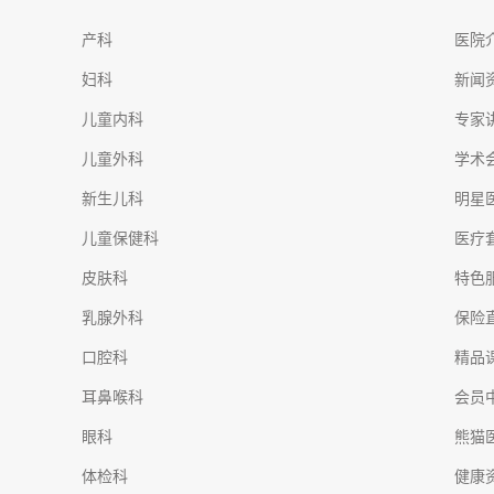
产科
医院
妇科
新闻
儿童内科
专家
儿童外科
学术
新生儿科
明星
儿童保健科
医疗
皮肤科
特色
乳腺外科
保险
口腔科
精品
耳鼻喉科
会员
眼科
熊猫
体检科
健康