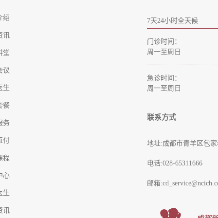
介绍
7天24小时全天候
资讯
门诊时间：
周一至周日
讲堂
会议
急诊时间：
医生
周一至周日
套餐
联系方式
服务
直付
地址:成都市青羊区包家
课程
电话:028-65311666
中心
邮箱:cd_service@ncich.c
医生
资讯