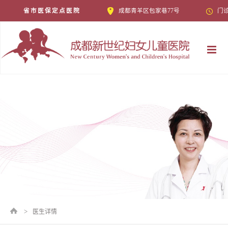
省市医保定点医院
成都青羊区包家巷77号
门诊
医院
近期
产科
学术
儿科
艾涛
医院
妇科
特色
>
加入
特色
精彩
加入
医生详情