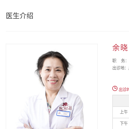
预约
其他
特色
熊猫
套餐
医生介绍
联系
科室
孕育
门诊
服务
检验
预产
保险
医学
孕妇
余晓
医生
其他
孕期
职 务：
出诊地：
血型
体重
出诊
色盲
胎动
上午
胎儿
下午