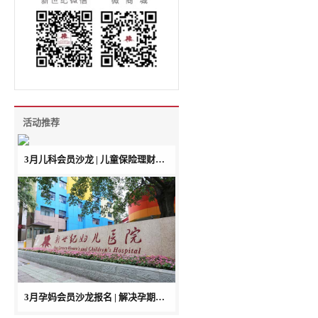
腰臀
活动推荐
3月儿科会员沙龙 | 儿童保险理财产品怎么选？来听牛津大学教育顾问揭秘！
3月孕妈会员沙龙报名 | 解决孕期疑惑，还能喝着下午茶认识新朋友！