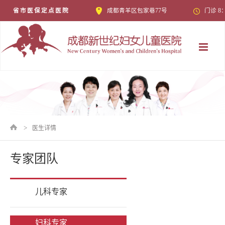
省市医保定点医院
成都青羊区包家巷77号
门诊 8
医院
>
医生详情
近期
儿科
专家团队
学术
妇科
科室
医院
产科
套餐
精品
儿科专家
加入
其他
服务
健康
加入
妇科专家