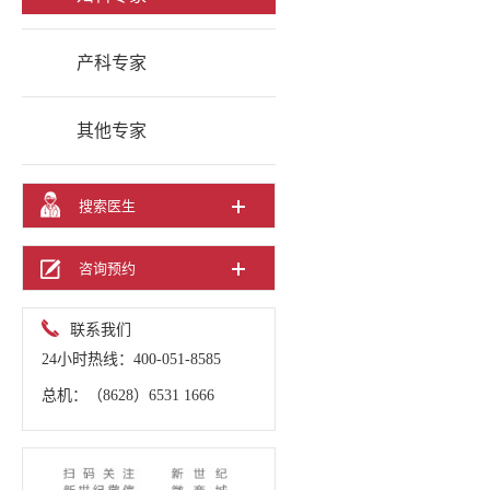
联系
保险
熊猫
产科专家
医生
龙卡
预产
妈妈
孕妇
其他专家
孕期
搜索医生
血型
咨询预约
体重
色盲
联系我们
24小时热线：400-051-8585
胎动
总机：（8628）6531 1666
胎儿
排卵