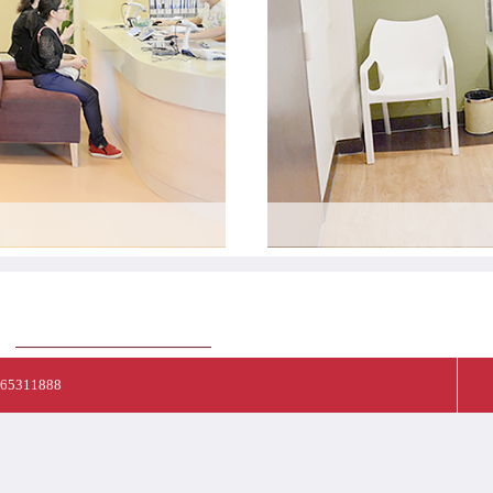
-65311888
营业时间：7天24小时全天候
地址：成都青羊区包家巷77号
（青）医广（2022）第05-09-510105049号
身边“可视”“有感”腐败和作风问题 举报电话 028-65311888；邮箱 business.co