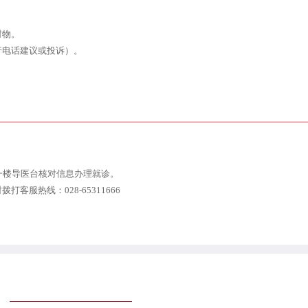
财物。
行电话建议或投诉）。
一楼导医台核对信息办理就诊。
服热线：028-65311666