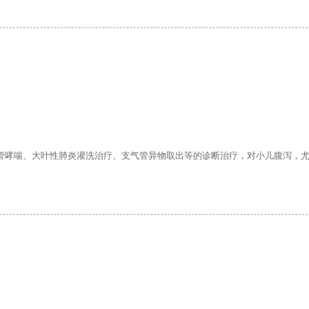
哮喘、大叶性肺炎灌洗治疗、支气管异物取出等的诊断治疗，对小儿腹泻，尤