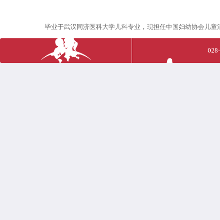
毕业于武汉同济医科大学儿科专业，现担任中国妇幼协会儿童消化
028
答疑案例
我们的特色
1、导医导诊模式，为您提供咨询、指引、就诊安排、取药和住院