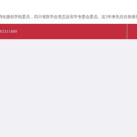
微创学组委员，四川省医学会变态反应学专委会委员。近5年来先后在各级刊
-65311888
服务，有效的节约您的就诊时间。