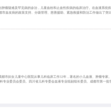
肿瘤疑难及罕见病的诊治，儿童血栓和止血性疾病的临床治疗。在血液系统疾
都市血友病的政策支持、分级管理、慈善援助、紧急救援和防治工作做出了突
市妇女儿童中心医院从事儿科临床工作32年，著名的小儿血液、肿瘤专家。
儿科专业委员会委员、四川省儿科专委会血液专业组副组长委员、成都市第一批