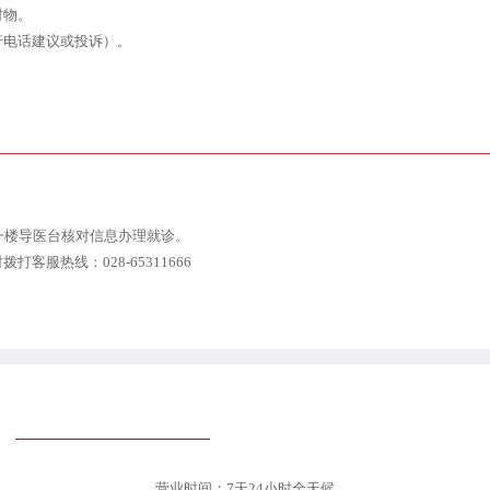
财物。
行电话建议或投诉）。
一楼导医台核对信息办理就诊。
服热线：028-65311666
营业时间：7天24小时全天候