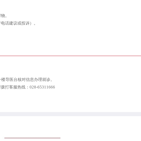
财物。
行电话建议或投诉）。
一楼导医台核对信息办理就诊。
服热线：028-65311666